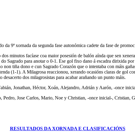
tido da 9ª xornada da segunda fase autonómica cadete da fase de promo
dos minutos facíase coa maior posesión de balón aínda que sen xenerar
do Sagrado para anotar o 0-1. Ese gol fixo dano á escadra dirixida po
do non tiña dono e cun Sagrado Corazón que o intentaba con máis gañas
nda (1-1). A Milagrosa reaccionou, xerando ocasións claras de gol con
co desacerto dos milagrosistas para acabar arañando un punto máis.
bián, Jonathan, Héctor, Xoán, Alejandro, Adrián y Aarón, -once inicial
, Pedro, Jose Carlos, Mario, Noe y Christian, -once inicial-, Cristian
RESULTADOS DA XORNADA E CLASIFICACIÓNS