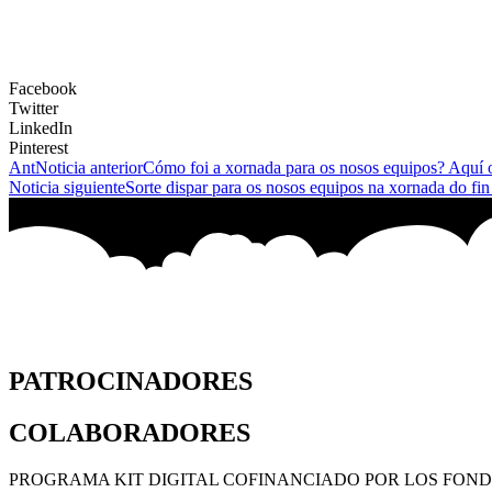
Facebook
Twitter
LinkedIn
Pinterest
Ant
Noticia anterior
Cómo foi a xornada para os nosos equipos? Aquí o
Noticia siguiente
Sorte dispar para os nosos equipos na xornada do fi
PATROCINADORES
COLABORADORES
PROGRAMA KIT DIGITAL COFINANCIADO POR LOS FOND