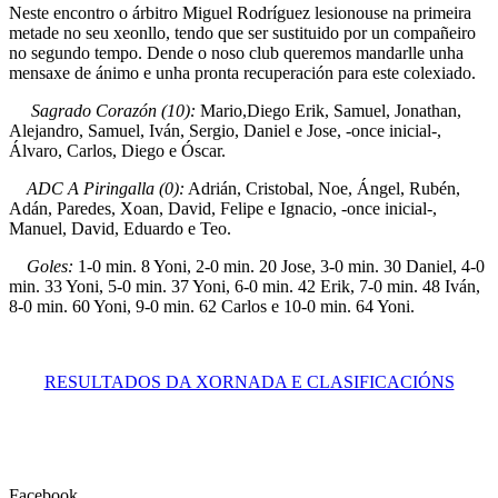
Neste encontro o árbitro Miguel Rodríguez lesionouse na primeira
metade no seu xeonllo, tendo que ser sustituido por un compañeiro
no segundo tempo. Dende o noso club queremos mandarlle unha
mensaxe de ánimo e unha pronta recuperación para este colexiado.
Sagrado Corazón (10):
Mario,Diego Erik, Samuel, Jonathan,
Alejandro, Samuel, Iván, Sergio, Daniel e Jose, -once inicial-,
Álvaro, Carlos, Diego e Óscar.
ADC A Piringalla (0):
Adrián, Cristobal, Noe, Ángel, Rubén,
Adán, Paredes, Xoan, David, Felipe e Ignacio, -once inicial-,
Manuel, David, Eduardo e Teo.
Goles:
1-0 min. 8 Yoni, 2-0 min. 20 Jose, 3-0 min. 30 Daniel, 4-0
min. 33 Yoni, 5-0 min. 37 Yoni, 6-0 min. 42 Erik, 7-0 min. 48 Iván,
8-0 min. 60 Yoni, 9-0 min. 62 Carlos e 10-0 min. 64 Yoni.
RESULTADOS DA XORNADA E CLASIFICACIÓNS
Facebook