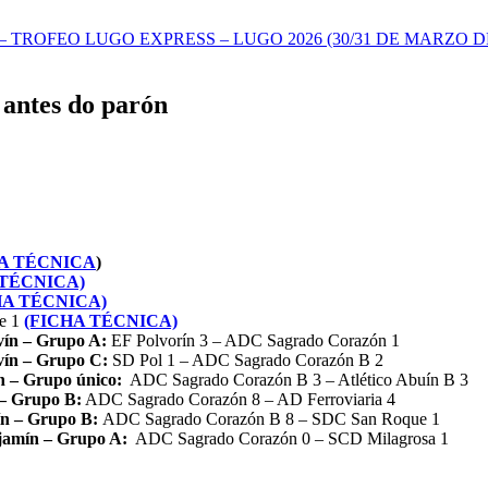
TROFEO LUGO EXPRESS – LUGO 2026 (30/31 DE MARZO DE
s antes do parón
HA TÉCNICA
)
 TÉCNICA)
HA TÉCNICA)
e 1
(FICHA TÉCNICA)
vín – Grupo A
:
EF Polvorín 3 – ADC Sagrado Corazón 1
vín – Grupo C
:
SD Pol 1 – ADC Sagrado Corazón B 2
ín – Grupo único
:
ADC Sagrado Corazón B 3 – Atlético Abuín B 3
 – Grupo B
:
ADC Sagrado Corazón 8 – AD Ferroviaria 4
ín – Grupo B
:
ADC Sagrado Corazón B 8 – SDC San Roque 1
jamín – Grupo A
:
ADC Sagrado Corazón 0 – SCD Milagrosa 1