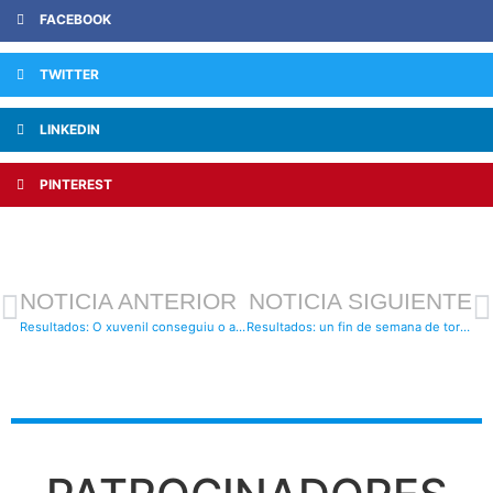
FACEBOOK
TWITTER
LINKEDIN
PINTEREST
NOTICIA ANTERIOR
NOTICIA SIGUIENTE
Resultados: O xuvenil conseguiu o ascenso a primeira futgal e o alevín rematou o seu torneo
Resultados: un fin de semana de torneos por toda Galicia