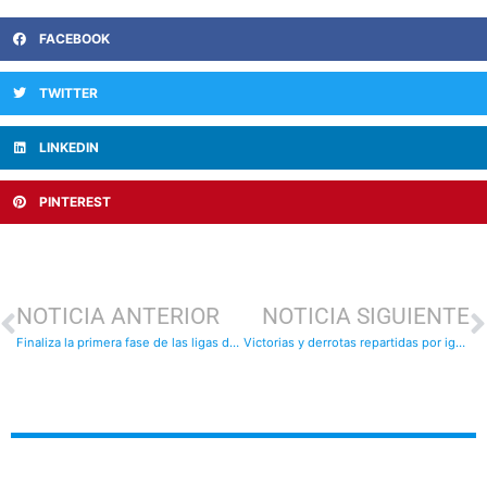
FACEBOOK
TWITTER
LINKEDIN
PINTEREST
NOTICIA ANTERIOR
NOTICIA SIGUIENTE
Finaliza la primera fase de las ligas de fútbol-8: resultados
Victorias y derrotas repartidas por igual: resultados