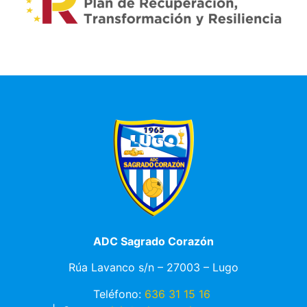
ADC Sagrado Corazón
Rúa Lavanco s/n – 27003 – Lugo
Teléfono:
636 31 15 16