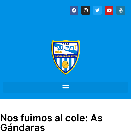
Nos fuimos al cole: As
Gándaras