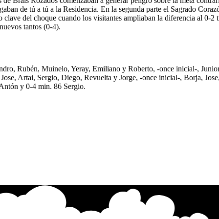
s de Brais Rozados comenzaban a generar peligro sobre la meta contrari
gaban de tú a tú a la Residencia. En la segunda parte el Sagrado Corazón
o clave del choque cuando los visitantes ampliaban la diferencia al 0-2 
nuevos tantos (0-4).
dro, Rubén, Muinelo, Yeray, Emiliano y Roberto, -once inicial-, Junior
Jose, Artai, Sergio, Diego, Revuelta y Jorge, -once inicial-, Borja, Jos
 Antón y 0-4 min. 86 Sergio.