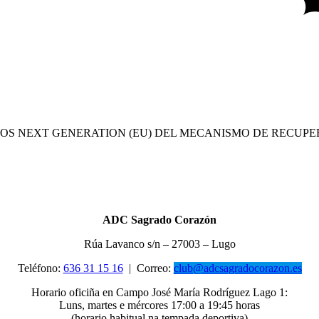
OS NEXT GENERATION (EU) DEL MECANISMO DE RECUPE
ADC Sagrado Corazón
Rúa Lavanco s/n – 27003 – Lugo
Teléfono:
636 31 15 16
|
Correo:
club@adcsagradocorazon.es
Horario oficiña en Campo José María Rodríguez Lago 1:
Luns, martes e mércores 17:00 a 19:45 horas
(horario habitual na tempada deportiva)