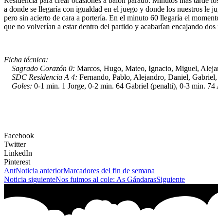
Residencia para crear ocasiones a balón parado. Minutos más tarde lo
a donde se llegaría con igualdad en el juego y donde los nuestros le ju
pero sin acierto de cara a portería. En el minuto 60 llegaría el moment
que no volverían a estar dentro del partido y acabarían encajando dos 
Ficha técnica:
Sagrado Corazón 0:
Marcos, Hugo, Mateo, Ignacio, Miguel, Alejan
SDC Residencia A 4:
Fernando, Pablo, Alejandro, Daniel, Gabriel, 
Goles:
0-1 min. 1 Jorge, 0-2 min. 64 Gabriel (penalti), 0-3 min. 74
Facebook
Twitter
LinkedIn
Pinterest
Ant
Noticia anterior
Marcadores del fin de semana
Noticia siguiente
Nos fuimos al cole: As Gándaras
Siguiente