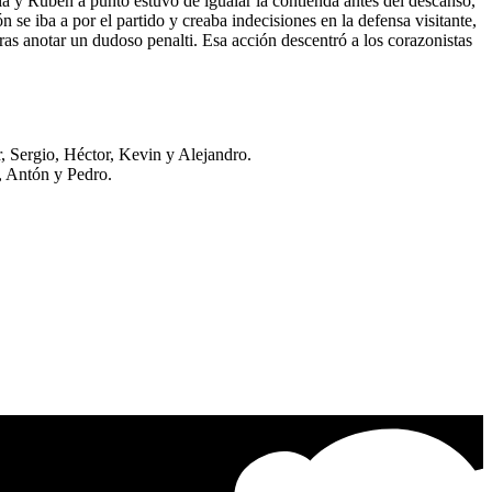
a y Rubén a punto estuvo de igualar la contienda antes del descanso,
 se iba a por el partido y creaba indecisiones en la defensa visitante,
tras anotar un dudoso penalti. Esa acción descentró a los corazonistas
, Sergio, Héctor, Kevin y Alejandro.
e, Antón y Pedro.