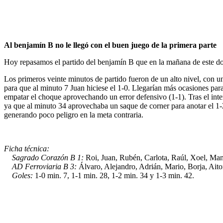
Al benjamín B no le llegó con el buen juego de la primera parte
Hoy repasamos el partido del benjamín B que en la mañana de este dom
Los primeros veinte minutos de partido fueron de un alto nivel, con u
para que al minuto 7 Juan hiciese el 1-0. Llegarían más ocasiones para
empatar el choque aprovechando un error defensivo (1-1). Tras el inte
ya que al minuto 34 aprovechaba un saque de corner para anotar el 1-2 
generando poco peligro en la meta contraria.
Ficha técnica:
Sagrado Corazón B 1:
Roi, Juan, Rubén, Carlota, Raúl, Xoel, Manu
AD Ferroviaria B 3:
Álvaro, Alejandro, Adrián, Mario, Borja, Aito
Goles:
1-0 min. 7, 1-1 min. 28, 1-2 min. 34 y 1-3 min. 42.