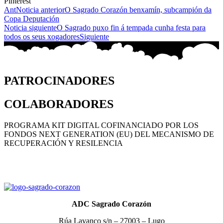
Pinterest
Ant
Noticia anterior
O Sagrado Corazón benxamín, subcampión da
Copa Deputación
Noticia siguiente
O Sagrado puxo fin á tempada cunha festa para
todos os seus xogadores
Siguiente
PATROCINADORES
COLABORADORES
PROGRAMA KIT DIGITAL COFINANCIADO POR LOS
FONDOS NEXT GENERATION (EU) DEL MECANISMO DE
RECUPERACIÓN Y RESILENCIA
ADC Sagrado Corazón
Rúa Lavanco s/n – 27003 – Lugo