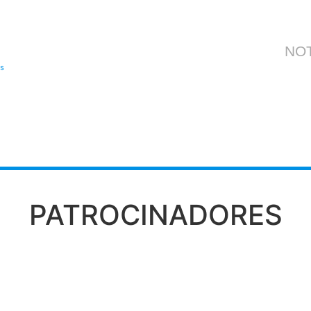
NOT
os
PATROCINADORES