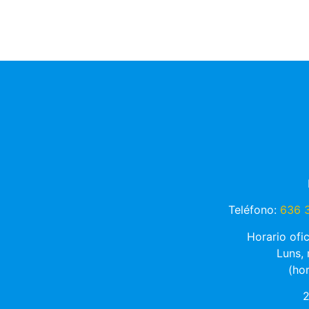
Teléfono:
636 3
Horario ofi
Luns,
(ho
2