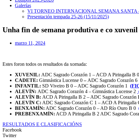
Galerías
VI TORNEO INTERNACIONAL SEMANA SANTA – 
Presentación tempada 25-26 (15/11/2025)
Unha fin de semana produtiva e co xuvenil 
marzo 11, 2024
Estes foron todos os resultados da xornada:
XUVENIL:
ADC Sagrado Corazón 1 – ACD A Piringalla B
CADETE:
Gimnástica Lucense 0
–
ADC Sagrado Corazón 
INFANTIL:
SD Viveiro B 0 – ADC Sagrado Corazón 1
(FI
ALEVÍN:
ADC Sagrado Corazón 4 – Gimnástica Lucense 2
ALEVÍN B:
ACD A Piringalla B 2 – ADC Sagrado Corazón 
ALEVÍN C:
ADC Sagrado Corazón C 1 – ACD A Piringalla
BENXAMÍN:
ADC Sagrado Corazón 0 – AD Río Ouro B 0
PREBENXAMÍN:
ACD A Piringalla B 2 ADC Sagrado Cor
RESULTADOS E CLASIFICACIÓNS
Facebook
Twitter