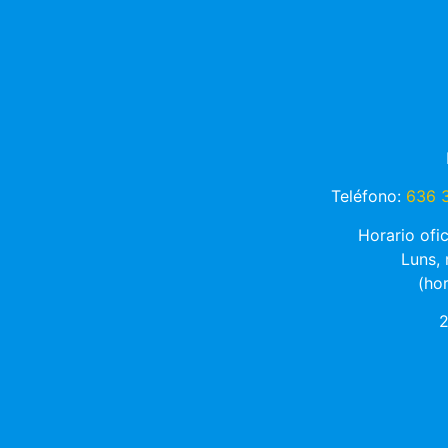
Teléfono:
636 3
Horario ofi
Luns,
(ho
2