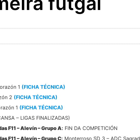
meira futgal
orazón 1
(FICHA TÉCNICA)
azón 2
(FICHA TÉCNICA)
orazón 1
(FICHA TÉCNICA)
ANSA – LIGAS FINALIZADAS)
s F11 – Alevín – Grupo A
:
FIN DA COMPETICIÓN
s F11 – Alevín – Grupo C
:
Monterroso SD 3 – ADC Sagrad