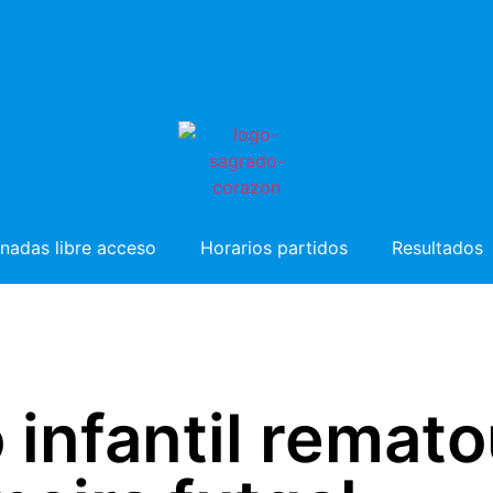
nadas libre acceso
Horarios partidos
Resultados
 infantil remat