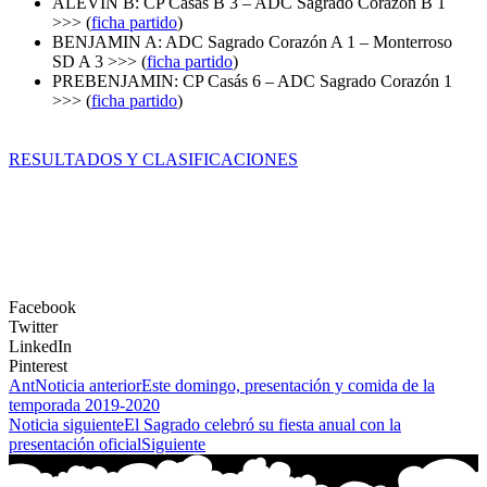
ALEVÍN B: CP Casás B 3 – ADC Sagrado Corazón B 1
>>> (
ficha partido
)
BENJAMIN A: ADC Sagrado Corazón A 1 – Monterroso
SD A 3 >>> (
ficha partido
)
PREBENJAMIN: CP Casás 6 – ADC Sagrado Corazón 1
>>> (
ficha partido
)
RESULTADOS Y CLASIFICACIONES
Facebook
Twitter
LinkedIn
Pinterest
Ant
Noticia anterior
Este domingo, presentación y comida de la
temporada 2019-2020
Noticia siguiente
El Sagrado celebró su fiesta anual con la
presentación oficial
Siguiente