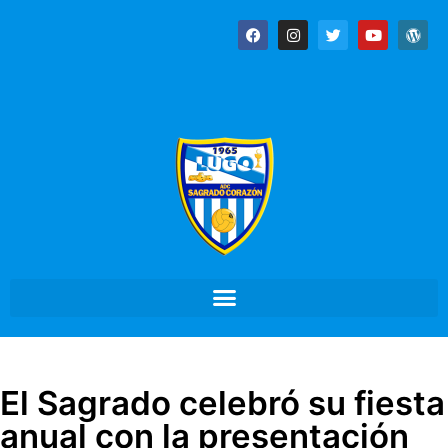
El Sagrado celebró su fiesta
anual con la presentación