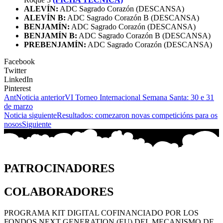
ALEVÍN:
ADC Sagrado Corazón (DESCANSA)
ALEVÍN B:
ADC Sagrado Corazón B (DESCANSA)
BENJAMÍN:
ADC Sagrado Corazón (DESCANSA)
BENJAMÍN B:
ADC Sagrado Corazón B (DESCANSA)
PREBENJAMÍN:
ADC Sagrado Corazón (DESCANSA)
Facebook
Twitter
LinkedIn
Pinterest
Ant
Noticia anterior
VI Torneo Internacional Semana Santa: 30 e 31
de marzo
Noticia siguiente
Resultados: comezaron novas competicións para os
nosos
Siguiente
PATROCINADORES
COLABORADORES
PROGRAMA KIT DIGITAL COFINANCIADO POR LOS
FONDOS NEXT GENERATION (EU) DEL MECANISMO DE