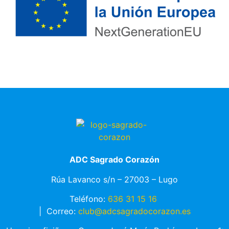
ADC Sagrado Corazón
Rúa Lavanco s/n – 27003 – Lugo
Teléfono:
636 31 15 16
|
Correo:
club@adcsagradocorazon.es