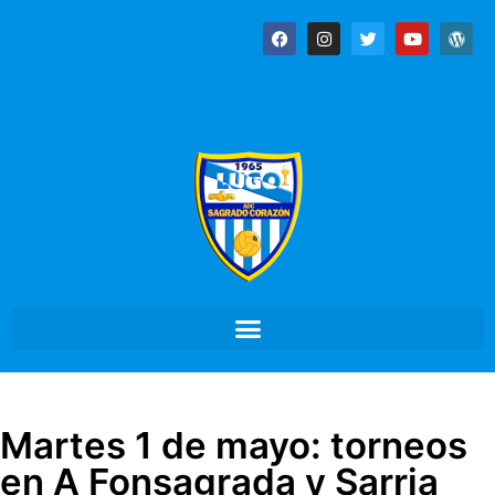
Martes 1 de mayo: torneos
en A Fonsagrada y Sarria