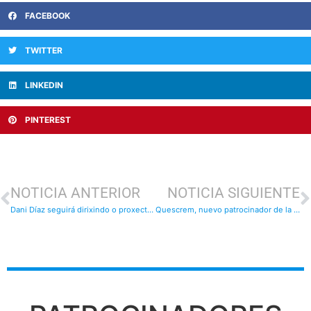
FACEBOOK
TWITTER
LINKEDIN
PINTEREST
NOTICIA ANTERIOR
NOTICIA SIGUIENTE
Dani Díaz seguirá dirixindo o proxecto deportivo do Sagrado Corazón
Quescrem, nuevo patrocinador de la Escuela de fútbol de nuestro club