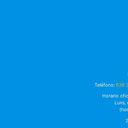
Teléfono:
636 3
Horario ofi
Luns,
(ho
2