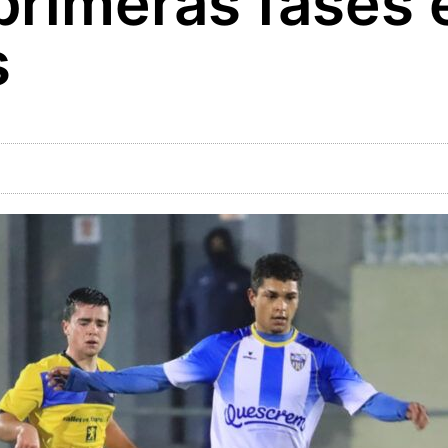
 primeras fases 
s