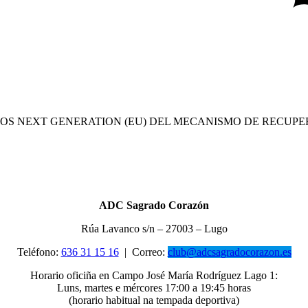
OS NEXT GENERATION (EU) DEL MECANISMO DE RECUPE
ADC Sagrado Corazón
Rúa Lavanco s/n – 27003 – Lugo
Teléfono:
636 31 15 16
|
Correo:
club@adcsagradocorazon.es
Horario oficiña en Campo José María Rodríguez Lago 1:
Luns, martes e mércores 17:00 a 19:45 horas
(horario habitual na tempada deportiva)