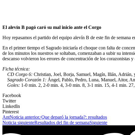
El alevín B pagó caró su mal inicio ante el Corgo
Hoy repasamos el partido del equipo alevín B de este fin de semana en
En el primer tiempo el Sagrado iniciaría el choque con falta de conce
de los minutos los nuestros se soltaban, comenzaban a subir su intensi
descanso volvieron los errores de concentración de los corazonistas y 
Ficha técnica:
CD Corgo 6:
Christian, Joel, Borja, Samuel, Magín, Illán, Adrián, 
Sagrado Corazón 1:
Ángel, Pablo, Pedro, Luna, Manuel, Aitor, A
Goles:
1-0 min. 2, 2-0 min. 4, 3-0 min. 8, 3-1 min. 15, 4-1 min. 27
Facebook
Twitter
LinkedIn
Pinterest
Ant
Noticia anterior
¿Que deparó la jornada?: resultados
Noticia siguiente
Resultados del fin de semana
Siguiente