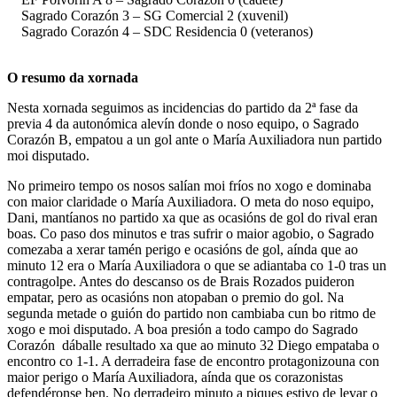
Sagrado Corazón 3 – SG Comercial 2 (xuvenil)
Sagrado Corazón 4 – SDC Residencia 0 (veteranos)
O resumo da xornada
Nesta xornada seguimos as incidencias do partido da 2ª fase da
previa 4 da autonómica alevín donde o noso equipo, o Sagrado
Corazón B, empatou a un gol ante o María Auxiliadora nun partido
moi disputado.
No primeiro tempo os nosos salían moi fríos no xogo e dominaba
con maior claridade o María Auxiliadora. O meta do noso equipo,
Dani, mantíanos no partido xa que as ocasións de gol do rival eran
boas. Co paso dos minutos e tras sufrir o maior agobio, o Sagrado
comezaba a xerar tamén perigo e ocasións de gol, aínda que ao
minuto 12 era o María Auxiliadora o que se adiantaba co 1-0 tras un
contragolpe. Antes do descanso os de Brais Rozados puideron
empatar, pero as ocasións non atopaban o premio do gol. Na
segunda metade o guión do partido non cambiaba cun bo ritmo de
xogo e moi disputado. A boa presión a todo campo do Sagrado
Corazón dáballe resultado xa que ao minuto 32 Diego empataba o
encontro co 1-1. A derradeira fase de encontro protagonizouna con
maior perigo o María Auxiliadora, aínda que os corazonistas
defendéronse ben. No derradeiro minuto a piques estivo de levar o