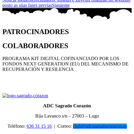
posto as súas fases previas
Siguiente
PATROCINADORES
COLABORADORES
PROGRAMA KIT DIGITAL COFINANCIADO POR LOS
FONDOS NEXT GENERATION (EU) DEL MECANISMO DE
RECUPERACIÓN Y RESILENCIA
ADC Sagrado Corazón
Rúa Lavanco s/n – 27003 – Lugo
Teléfono:
636 31 15 16
|
Correo:
club@adcsagradocorazon.es