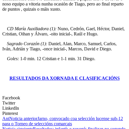
noso equipo a vitoria nunha ocasión de Tiago, pero ao final reparto
de puntos , quizais o máis xusto.
CD María Auxiliadora (1):
Nuno, Cedrón, Gael, Héctor, Daniel,
Cristian, Oihan y Álvaro, -oito inicial-, Raúl e Hugo.
Sagrado Corazón (1):
Daniel, Alan, Marco, Samuel, Carlos,
Iván, Adrián y Tiago, -once inicial-, Marcos, David e Diego.
Goles:
1-0 min. 12 Cristian e 1-1 min. 31 Diego.
RESULTADOS DA XORNADA E CLASIFICACIÓNS
Facebook
Twitter
LinkedIn
Pinterest
Ant
Noticia anterior
Jarno, convocado coa selección lucense sub-12
para o Torneo de seleccións comarcais
Noticia siguiente
Resultados: infantís e xuvenís finalizan no segundo