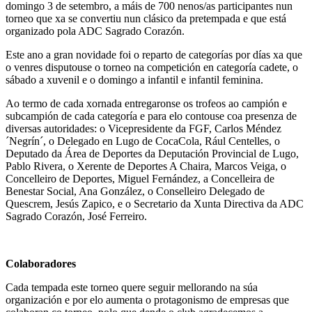
domingo 3 de setembro, a máis de 700 nenos/as participantes nun
torneo que xa se convertiu nun clásico da pretempada e que está
organizado pola ADC Sagrado Corazón.
Este ano a gran novidade foi o reparto de categorías por días xa que
o venres disputouse o torneo na competición en categoría cadete, o
sábado a xuvenil e o domingo a infantil e infantil feminina.
Ao termo de cada xornada entregaronse os trofeos ao campión e
subcampión de cada categoría e para elo contouse coa presenza de
diversas autoridades: o Vicepresidente da FGF, Carlos Méndez
´Negrín´, o Delegado en Lugo de CocaCola, Rául Centelles, o
Deputado da Área de Deportes da Deputación Provincial de Lugo,
Pablo Rivera, o Xerente de Deportes A Chaira, Marcos Veiga, o
Concelleiro de Deportes, Miguel Fernández, a Concelleira de
Benestar Social, Ana González, o Conselleiro Delegado de
Quescrem, Jesús Zapico, e o Secretario da Xunta Directiva da ADC
Sagrado Corazón, José Ferreiro.
Colaboradores
Cada tempada este torneo quere seguir mellorando na súa
organización e por elo aumenta o protagonismo de empresas que