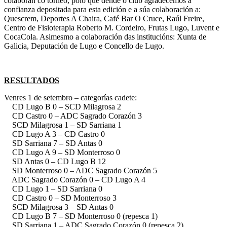
colaboran co torneo, polo que dende o club agradecemos a
confianza depositada para esta edición e a súa colaboración a:
Quescrem, Deportes A Chaira, Café Bar O Cruce, Raúl Freire,
Centro de Fisioterapia Roberto M. Cordeiro, Frutas Lugo, Luvent e
CocaCola. Asimesmo a colaboración das institucións: Xunta de
Galicia, Deputación de Lugo e Concello de Lugo.
RESULTADOS
Venres 1 de setembro – categorías cadete:
CD Lugo B 0 – SCD Milagrosa 2
CD Castro 0 – ADC Sagrado Corazón 3
SCD Milagrosa 1 – SD Sarriana 1
CD Lugo A 3 – CD Castro 0
SD Sarriana 7 – SD Antas 0
CD Lugo A 9 – SD Monterroso 0
SD Antas 0 – CD Lugo B 12
SD Monterroso 0 – ADC Sagrado Corazón 5
ADC Sagrado Corazón 0 – CD Lugo A 4
CD Lugo 1 – SD Sarriana 0
CD Castro 0 – SD Monterroso 3
SCD Milagrosa 3 – SD Antas 0
CD Lugo B 7 – SD Monterroso 0 (repesca 1)
SD Sarriana 1 – ADC Sagrado Corazón 0 (repesca 2)