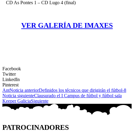
CD As Pontes 1 – CD Lugo 4 (final)
VER GALERÍA DE IMAXES
Facebook
Twitter
LinkedIn
Pinterest
Ant
Noticia anterior
Definidos los técnicos que dirigirán el fútbol-8
Noticia siguiente
Clausurado el I Campus de fútbol y fútbol sala
Keeper Galicia
Siguiente
PATROCINADORES