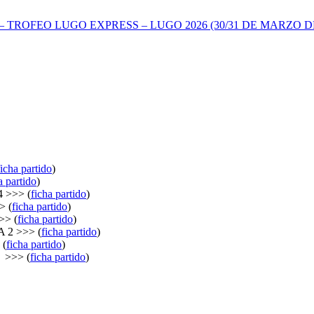
TROFEO LUGO EXPRESS – LUGO 2026 (30/31 DE MARZO DE
ficha partido
)
a partido
)
 >>> (
ficha partido
)
> (
ficha partido
)
>> (
ficha partido
)
 2 >>> (
ficha partido
)
 (
ficha partido
)
 >>> (
ficha partido
)