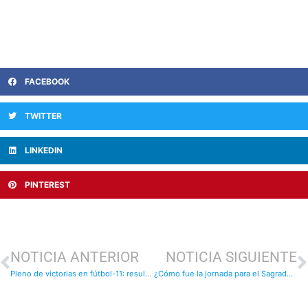
FACEBOOK
TWITTER
LINKEDIN
PINTEREST
NOTICIA ANTERIOR
NOTICIA SIGUIENTE
Pleno de victorias en fútbol-11: resultados del fin de semana
¿Cómo fue la jornada para el Sagrado?: resultados