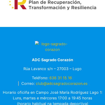
ADC Sagrado Corazón
Rúa Lavanco s/n – 27003 – Lugo
Teléfono:
636 31 15 16
|
Correo:
club@adcsagradocorazon.es
Horario oficiña en Campo José María Rodríguez Lago 1:
Luns, martes e mércores 17:00 a 19:45 horas
(horario habitual na tempada deportiva)