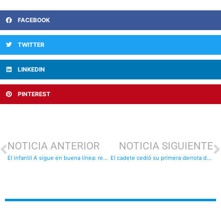
FACEBOOK
TWITTER
LINKEDIN
PINTEREST
NOTICIA ANTERIOR
NOTICIA SIGUIENTE
El infantil A sigue en buena línea: resultados
El cadete cedió su primera derrota de la temporada: resultados