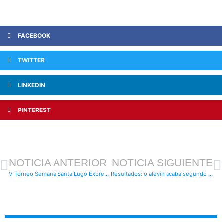
FACEBOOK
TWITTER
LINKEDIN
PINTEREST
NOTICIA ANTERIOR
NOTICIA SIGUIENTE
V Torneo Semana Santa Lugo Express: 14 e 15 de abril
Resultados: o alevín acaba segundo e clasifícase para o provincial e o benjamín campión do seu grupo en 2ª