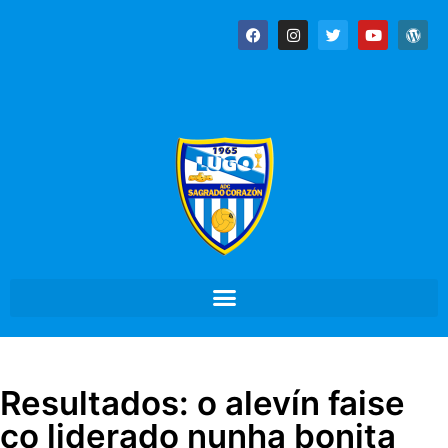
Resultados: o alevín faise
co liderado nunha bonita