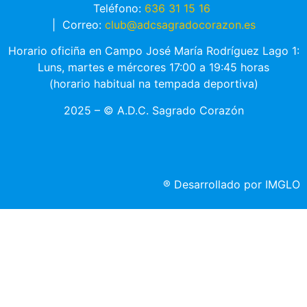
Teléfono:
636 31 15 16
|
Correo:
club@adcsagradocorazon.es
Horario oficiña en Campo José María Rodríguez Lago 1:
Luns, martes e mércores 17:00 a 19:45 horas
(horario habitual na tempada deportiva)
2025 – © A.D.C. Sagrado Corazón
®
Desarrollado por IMGLO