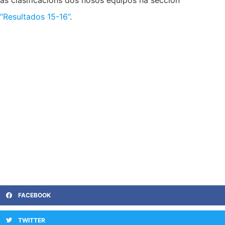
as clasificacións dos nosos equipos na sección
“Resultados 15-16”
.
FACEBOOK
TWITTER