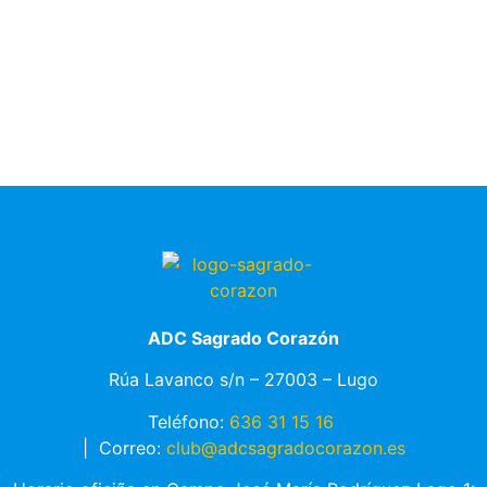
ADC Sagrado Corazón
Rúa Lavanco s/n – 27003 – Lugo
Teléfono:
636 31 15 16
|
Correo:
club@adcsagradocorazon.es