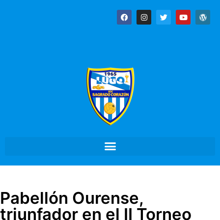
Pabellón Ourense,
triunfador en el II Torneo