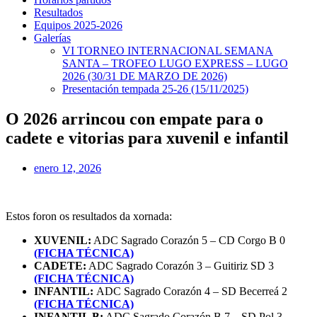
Resultados
Equipos 2025-2026
Galerías
VI TORNEO INTERNACIONAL SEMANA
SANTA – TROFEO LUGO EXPRESS – LUGO
2026 (30/31 DE MARZO DE 2026)
Presentación tempada 25-26 (15/11/2025)
O 2026 arrincou con empate para o
cadete e vitorias para xuvenil e infantil
enero 12, 2026
Estos foron os resultados da xornada:
XUVENIL:
ADC Sagrado Corazón 5 – CD Corgo B 0
(FICHA TÉCNICA)
CADETE:
ADC Sagrado Corazón 3 – Guitiriz SD 3
(FICHA TÉCNICA)
INFANTIL:
ADC Sagrado Corazón 4 – SD Becerreá 2
(FICHA TÉCNICA)
INFANTIL B:
ADC Sagrado Corazón B 7 – SD Pol 3