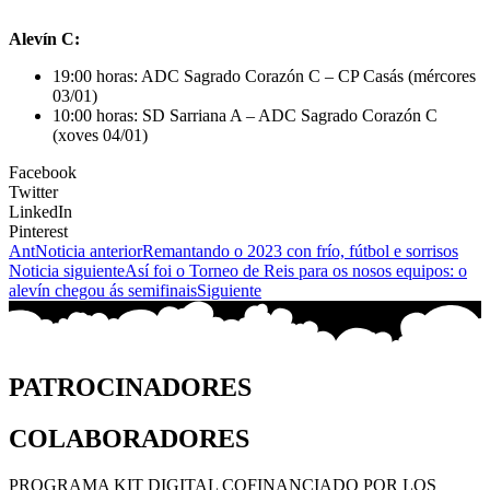
Alevín C:
19:00 horas: ADC Sagrado Corazón C – CP Casás (mércores
03/01)
10:00 horas: SD Sarriana A – ADC Sagrado Corazón C
(xoves 04/01)
Facebook
Twitter
LinkedIn
Pinterest
Ant
Noticia anterior
Remantando o 2023 con frío, fútbol e sorrisos
Noticia siguiente
Así foi o Torneo de Reis para os nosos equipos: o
alevín chegou ás semifinais
Siguiente
PATROCINADORES
COLABORADORES
PROGRAMA KIT DIGITAL COFINANCIADO POR LOS