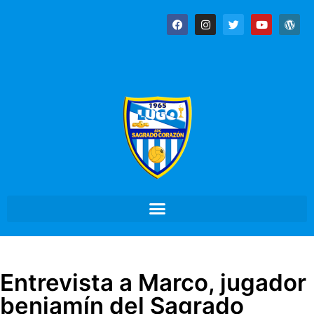
Entrevista a Marco, jugador
benjamín del Sagrado