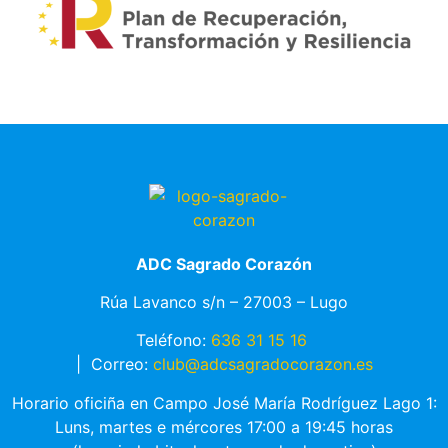
ADC Sagrado Corazón
Rúa Lavanco s/n – 27003 – Lugo
Teléfono:
636 31 15 16
|
Correo:
club@adcsagradocorazon.es
Horario oficiña en Campo José María Rodríguez Lago 1:
Luns, martes e mércores 17:00 a 19:45 horas