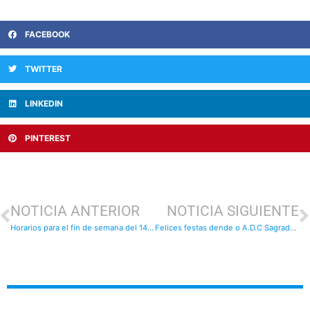
FACEBOOK
TWITTER
LINKEDIN
PINTEREST
NOTICIA ANTERIOR
NOTICIA SIGUIENTE
Horarios para el fin de semana del 14 y 15
Felices festas dende o A.D.C Sagrado Corazon