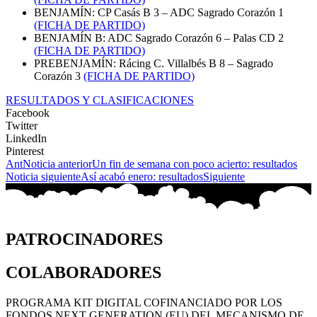
BENJAMÍN: CP Casás B 3 – ADC Sagrado Corazón 1
(FICHA DE PARTIDO)
BENJAMÍN B: ADC Sagrado Corazón 6 – Palas CD 2
(
FICHA DE PARTIDO)
PREBENJAMÍN: Rácing C. Villalbés B 8 – Sagrado
Corazón 3
(FICHA DE PARTIDO)
RESULTADOS Y CLASIFICACIONES
Facebook
Twitter
LinkedIn
Pinterest
Ant
Noticia anterior
Un fin de semana con poco acierto: resultados
Noticia siguiente
Así acabó enero: resultados
Siguiente
PATROCINADORES
COLABORADORES
PROGRAMA KIT DIGITAL COFINANCIADO POR LOS
FONDOS NEXT GENERATION (EU) DEL MECANISMO DE