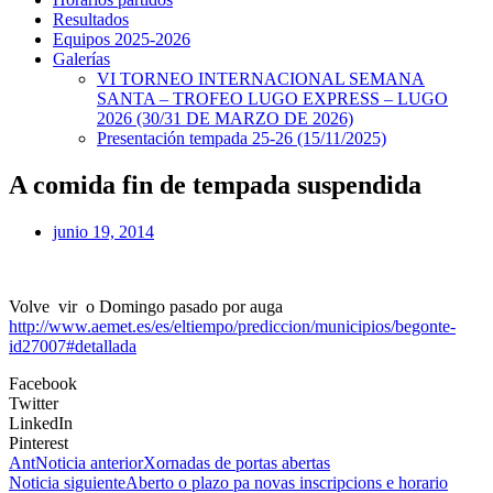
Resultados
Equipos 2025-2026
Galerías
VI TORNEO INTERNACIONAL SEMANA
SANTA – TROFEO LUGO EXPRESS – LUGO
2026 (30/31 DE MARZO DE 2026)
Presentación tempada 25-26 (15/11/2025)
A comida fin de tempada suspendida
junio 19, 2014
Volve vir o Domingo pasado por auga
http://www.aemet.es/es/eltiempo/prediccion/municipios/begonte-
id27007#detallada
Facebook
Twitter
LinkedIn
Pinterest
Ant
Noticia anterior
Xornadas de portas abertas
Noticia siguiente
Aberto o plazo pa novas inscripcions e horario