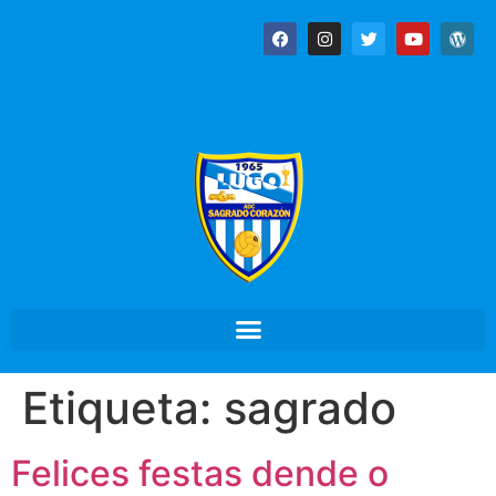
Etiqueta:
sagrado
Felices festas dende o