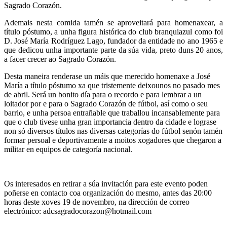
Sagrado Corazón.
Ademais nesta comida tamén se aproveitará para homenaxear, a
título póstumo, a unha figura histórica do club branquiazul como foi
D. José María Rodríguez Lago, fundador da entidade no ano 1965 e
que dedicou unha importante parte da súa vida, preto duns 20 anos,
a facer crecer ao Sagrado Corazón.
Desta maneira renderase un máis que merecido homenaxe a José
María a título póstumo xa que tristemente deixounos no pasado mes
de abril. Será un bonito día para o recordo e para lembrar a un
loitador por e para o Sagrado Corazón de fútbol, así como o seu
barrio, e unha persoa entrañable que traballou incansablemente para
que o club tivese unha gran importancia dentro da cidade e lograse
non só diversos títulos nas diversas categorías do fútbol senón tamén
formar persoal e deportivamente a moitos xogadores que chegaron a
militar en equipos de categoría nacional.
Os interesados en retirar a súa invitación para este evento poden
poñerse en contacto coa organización do mesmo, antes das 20:00
horas deste xoves 19 de novembro, na dirección de correo
electrónico: adcsagradocorazon@hotmail.com