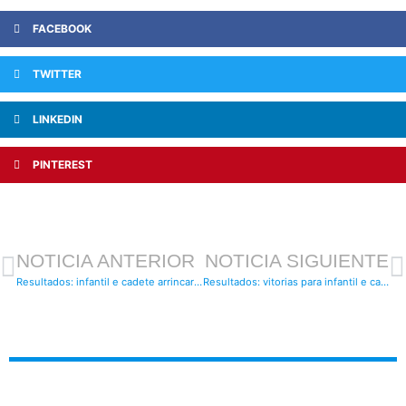
FACEBOOK
TWITTER
LINKEDIN
PINTEREST
NOTICIA ANTERIOR
NOTICIA SIGUIENTE
Resultados: infantil e cadete arrincaron con vitorias as súas ligas
Resultados: vitorias para infantil e cadete e derrota para o xuvenil