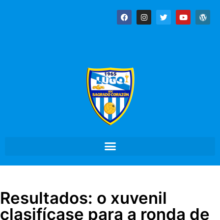
Resultados: o xuvenil
clasifícase para a ronda de