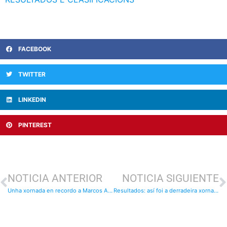
FACEBOOK
TWITTER
LINKEDIN
PINTEREST
NOTICIA ANTERIOR
NOTICIA SIGUIENTE
Unha xornada en recordo a Marcos Arias
Resultados: así foi a derradeira xornada do 2024