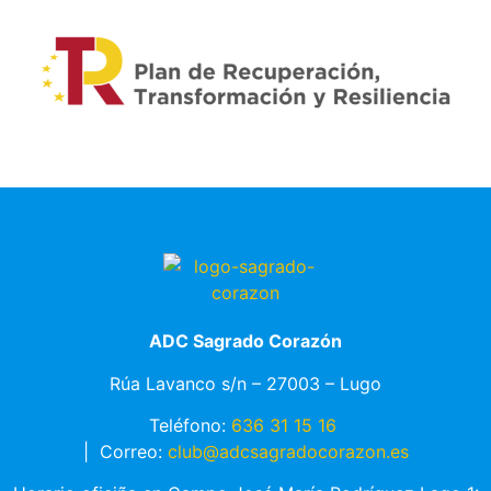
ADC Sagrado Corazón
Rúa Lavanco s/n – 27003 – Lugo
Teléfono:
636 31 15 16
|
Correo:
club@adcsagradocorazon.es