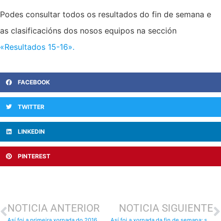
Podes consultar todos os resultados do fin de semana e
as clasificacións dos nosos equipos na sección
«Resultados 15-16».
FACEBOOK
TWITTER
LINKEDIN
PINTEREST
NOTICIA ANTERIOR
NOTICIA SIGUIENTE
Así foi a primeira xornada do 2016
Así foi a xornada da fin de semana: sábado 23 e domingo 24 de xaneiro