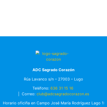
ADC Sagrado Corazón
Rúa Lavanco s/n – 27003 – Lugo
Teléfono:
636 31 15 16
|
Correo:
club@adcsagradocorazon.es
Horario oficiña en Campo José María Rodríguez Lago 1: