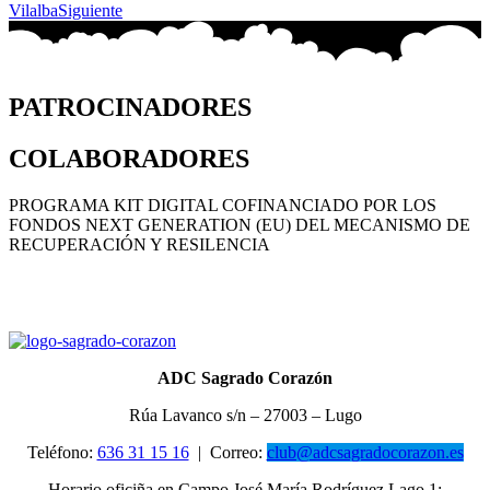
Vilalba
Siguiente
PATROCINADORES
COLABORADORES
PROGRAMA KIT DIGITAL COFINANCIADO POR LOS
FONDOS NEXT GENERATION (EU) DEL MECANISMO DE
RECUPERACIÓN Y RESILENCIA
ADC Sagrado Corazón
Rúa Lavanco s/n – 27003 – Lugo
Teléfono:
636 31 15 16
|
Correo:
club@adcsagradocorazon.es
Horario oficiña en Campo José María Rodríguez Lago 1: