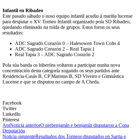
Infantil en Ribadeo
Este pasado sábado o noso equipo infantil acudiu á mariña lucense
para desputar o XV Torneo Infantil organizado pola SD Ribadeo,
quedando eliminado na rolda de grupos. Estos foron os seus
resultados:
ADC Sagrado Corazón 0 – Halesowen Town Colts 4
ADC Sagrado Corazón 2 – Real Tapia 1
Real Tapia 3 – ADC Sagrado Corazón 2
Pola súa banda os biberóns voltaron a participar nunha nova
concentración desta categoría xogando os seus partidos ante
Residencia-Casás B, CP Maristas B, SD Viveiro e Gimnástica
Lucense e que se disputou no campo de A Cheda.
Facebook
Twitter
LinkedIn
Pinterest
Ant
Noticia anterior
O prebenjamín e benjamín disputaron a Copa
Deputación
Noticia siguiente
Resultados dos Torneos disputados en Sarria e