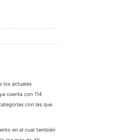
e los actuales
 ya cuenta con 114
categorías con las que
ento en el cual también
plo los más de 40