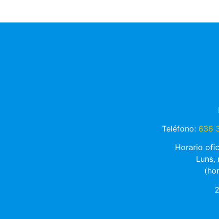
Teléfono:
636 3
Horario ofi
Luns,
(ho
2