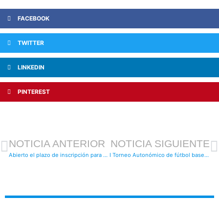
FACEBOOK
TWITTER
LINKEDIN
PINTEREST
NOTICIA ANTERIOR
NOTICIA SIGUIENTE
Abierto el plazo de inscripción para el Clinic de la Fundación Celta de Vigo en Lugo del 16 y 17 de abril
I Torneo Autonómico de fútbol base Semana Santa: lunes 15 y lunes 22 de abril