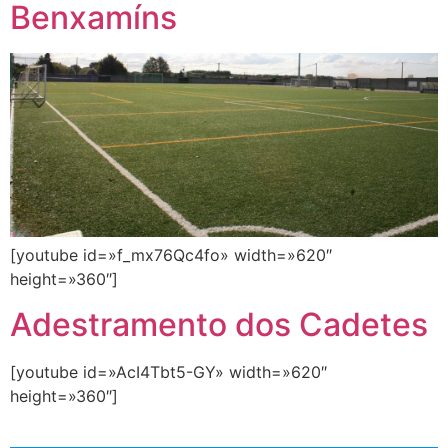
Benxamíns
[youtube id=»f_mx76Qc4fo» width=»620″
height=»360″]
Adestramento dos Cadetes
[youtube id=»AcI4Tbt5-GY» width=»620″
height=»360″]