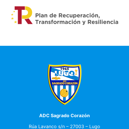
ADC Sagrado Corazón
Rúa Lavanco s/n – 27003 – Lugo