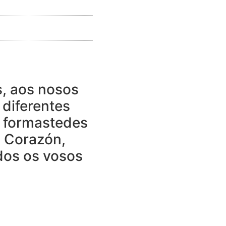
s, aos nosos
 diferentes
e formastedes
o Corazón,
os os vosos