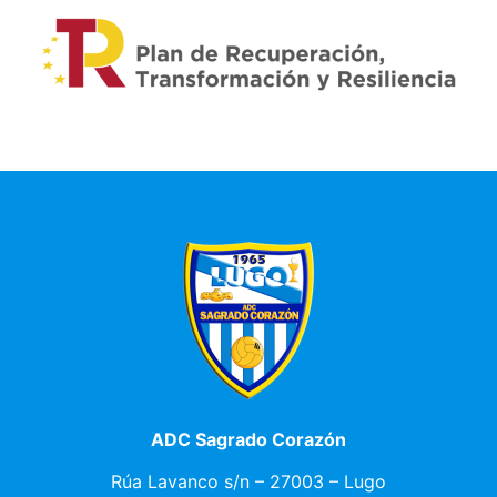
ADC Sagrado Corazón
Rúa Lavanco s/n – 27003 – Lugo