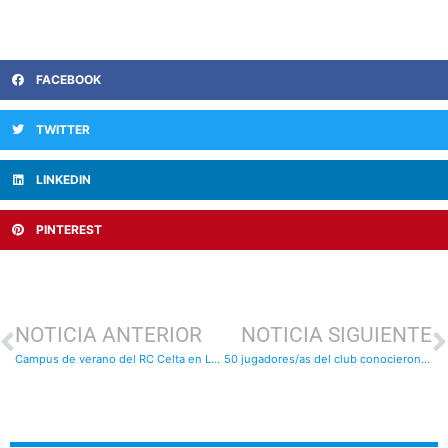
FACEBOOK
TWITTER
LINKEDIN
PINTEREST
NOTICIA ANTERIOR
NOTICIA SIGUIENTE
Campus de verano del RC Celta en Lugo: del 8 al 12 de julio
50 jugadores/as del club conocieron Balaídos y presenciaron un partido de primera