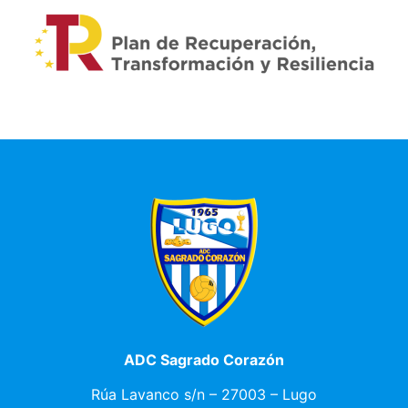
ADC Sagrado Corazón
Rúa Lavanco s/n – 27003 – Lugo