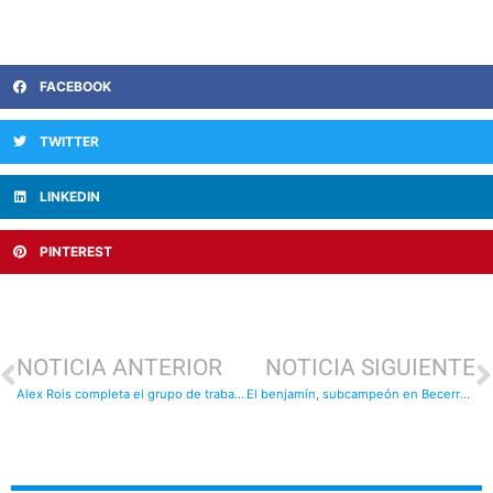
FACEBOOK
TWITTER
LINKEDIN
PINTEREST
NOTICIA ANTERIOR
NOTICIA SIGUIENTE
Alex Rois completa el grupo de trabajo de técnicos
El benjamín, subcampeón en Becerreá: resultados del fin de semana