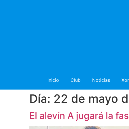
Inicio
Club
Noticias
Xor
Día:
22 de mayo 
El alevín A jugará la f