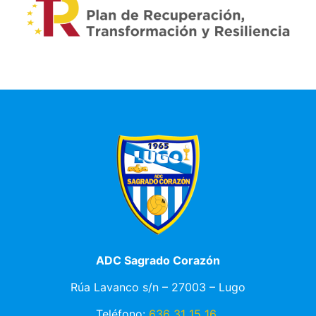
ADC Sagrado Corazón
Rúa Lavanco s/n – 27003 – Lugo
Teléfono:
636 31 15 16